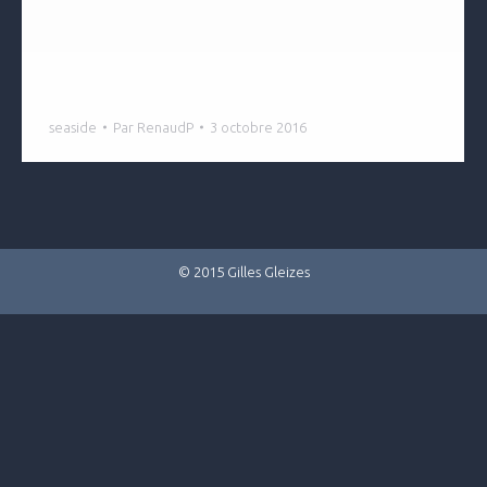
Seaside
seaside
Par
RenaudP
3 octobre 2016
© 2015 Gilles Gleizes