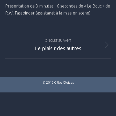
Présentation de 3 minutes 16 secondes de « Le Bouc » de
R.W. Fassbinder (assistanat à la mise en scène)
Navigation
ONGLET SUIVANT
de
Le plaisir des autres
Projets
commentaire
similaires
© 2015 Gilles Gleizes