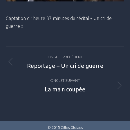
Captation d’1heure 37 minutes du récital « Un cri de
guerre »
Navigation
ONGLET PRÉCÉDENT
de
Reportage – Un cri de guerre
Onglet
commentaire
précédent
ONGLET SUIVANT
La main coupée
Projets
similaires
© 2015 Gilles Gleizes