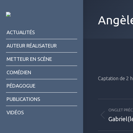
Angèl
ACTUALITÉS
AUTEUR RÉALISATEUR
METTEUR EN SCÈNE
COMÉDIEN
Captation de 2 
PÉDAGOGUE
PUBLICATIONS
Naviga
ONGLET PRÉ
VIDÉOS
de
Gabriel(l
Onglet
commen
précédent