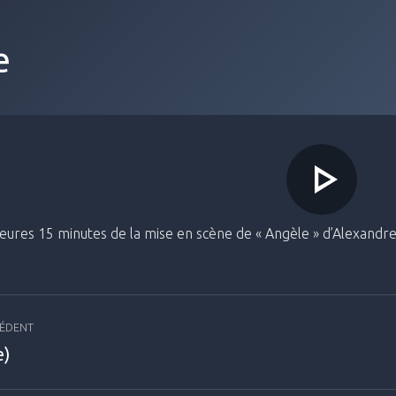
e
heures 15 minutes de la mise en scène de « Angèle » d’Alexand
tion
CÉDENT
e)
Projets
taire
similair