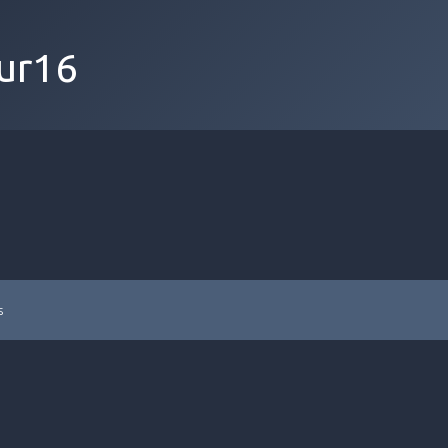
ur16
s