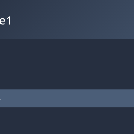
de1
s