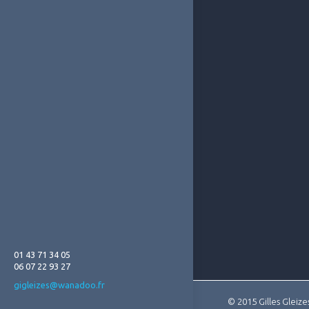
01 43 71 34 05
06 07 22 93 27
gigleizes@wanadoo.fr
© 2015 Gilles Gleize