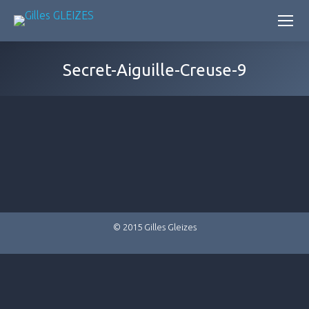
Secret-Aiguille-Creuse-9
© 2015 Gilles Gleizes