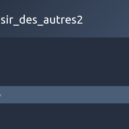
isir_des_autres2
s