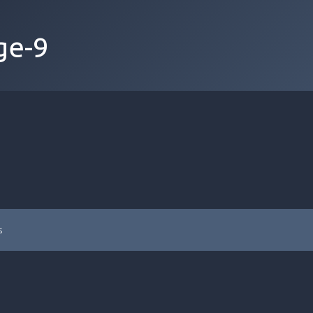
ge-9
s