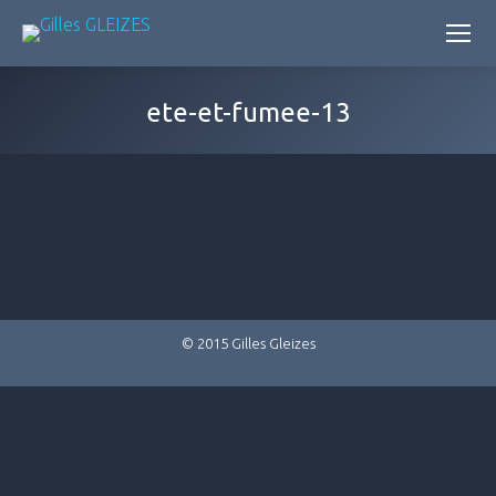
ete-et-fumee-13
© 2015 Gilles Gleizes