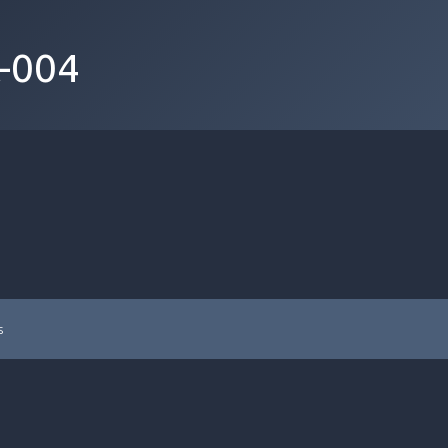
t-004
s